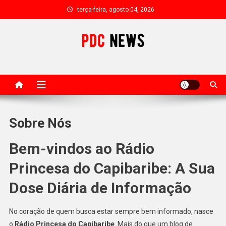
Skip
terça-feira, agosto 04, 2026
to
content
PDC News
Portal de Noticias do Brasil
Sobre Nós
Bem-vindos ao Rádio
Princesa do Capibaribe: A Sua
Dose Diária de Informação
No coração de quem busca estar sempre bem informado, nasce
o
Rádio Princesa do Capibaribe
. Mais do que um blog de