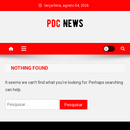
Skip
terça-feira, agosto 04, 2026
to
content
PDC News
Portal de Noticias do Brasil
NOTHING FOUND
It seems we can’t find what you’re looking for. Perhaps searching
can help.
Pesquisar
por: