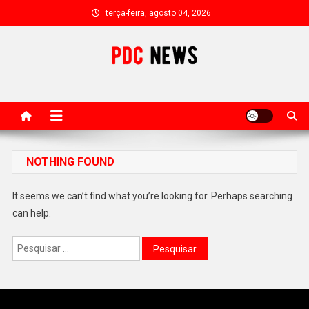
Skip
terça-feira, agosto 04, 2026
to
content
PDC News
Portal de Noticias do Brasil
NOTHING FOUND
It seems we can’t find what you’re looking for. Perhaps searching
can help.
Pesquisar
por: